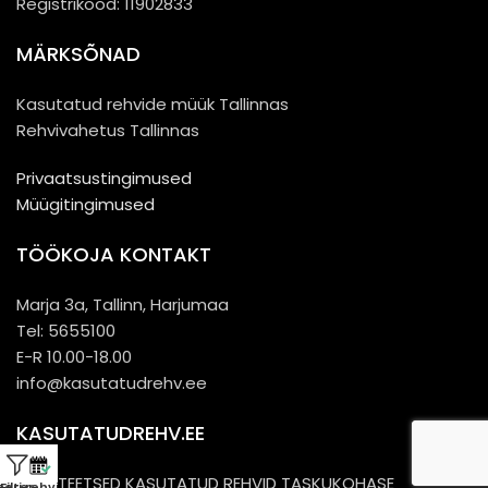
Registrikood: 11902833
MÄRKSÕNAD
Kasutatud rehvide müük Tallinnas
Rehvivahetus Tallinnas
Privaatsustingimused
Müügitingimused
TÖÖKOJA KONTAKT
Marja 3a, Tallinn, Harjumaa
Tel: 5655100
E-R 10.00-18.00
info@kasutatudrehv.ee
KASUTATUDREHV.EE
KVALITEETSED KASUTATUD REHVID TASKUKOHASE
eeri rehvivahetus
Filter