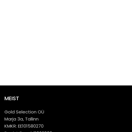
MEIST
Gold Selection OÜ
Marja 3a, Tallinn
KMKR: EE101580270