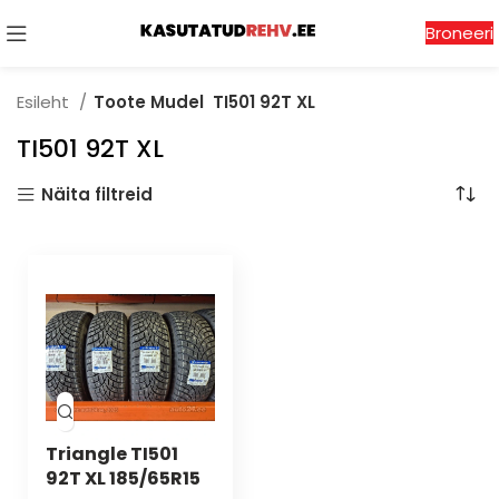
Broneeri
Esileht
Toote Mudel
TI501 92T XL
TI501 92T XL
Näita filtreid
Triangle TI501
92T XL 185/65R15