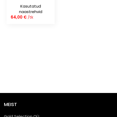
Kasutatud
naastrehvid
64,00
€
/tk
MEIST
Gold Selection OÜ