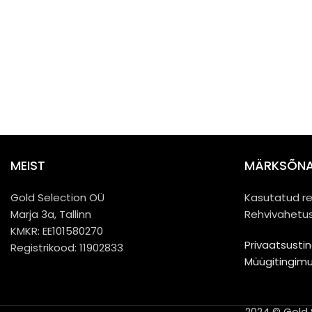
MEIST
MÄRKSÕN
Gold Selection OÜ
Kasutatud re
Marja 3a, Tallinn
Rehvivahetus
KMKR: EE101580270
Privaatsusti
Registrikood: 11902833
Müügitingim
2024 © Gold S