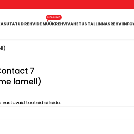
HEA HIND
KASUTATUD REHVIDE MÜÜK
REHVIVAHETUS TALLINNAS
REHVIINFO
ll)
Contact 7
me lamell)
e vastavaid tooteid ei leidu.