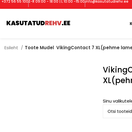
+372 56 55 100
E-R 09:00 - 18:00 | L 10:00 -15:00
info@kasutatudrehv.ee
Esileht
Toote Mudel
VikingContact 7 XL(pehme lame
Viking
XL(peh
Sinu valikutel