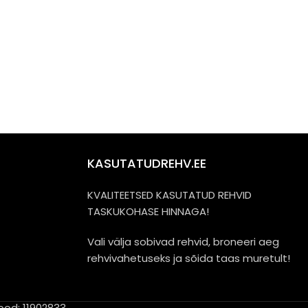
KASUTATUDREHV.EE
KVALITEETSED KASUTATUD REHVID
TASKUKOHASE HINNAGA!
Vali välja sobivad rehvid, broneeri aeg
rehvivahetuseks ja sõida taas muretult!
kood: 11902833