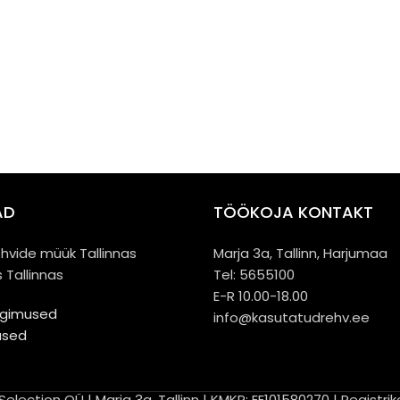
AD
TÖÖKOJA KONTAKT
hvide müük Tallinnas
Marja 3a, Tallinn, Harjumaa
 Tallinnas
Tel: 5655100
E-R 10.00-18.00
ngimused
info@kasutatudrehv.ee
used
election OÜ | Marja 3a, Tallinn | KMKR: EE101580270 | Registri