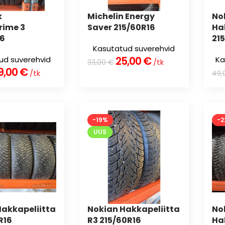
k
Michelin Energy
No
rime 3
Saver 215/60R16
Ha
16
21
Kasutatud suverehvid
25,00
€
ud suverehvid
Ka
/tk
33,00
€
9,00
€
/tk
49,
-19%
-2
UUS
Hakkapeliitta
Nokian Hakkapeliitta
No
R16
R3 215/60R16
Ha