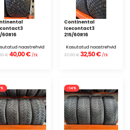
ntinental
Continental
econtact3
Icecontact3
5/60R16
215/60R16
sutatud naastrehvid
Kasutatud naastrehvid
40,00
€
32,50
€
/tk
/tk
00
€
37,00
€
8%
-14%