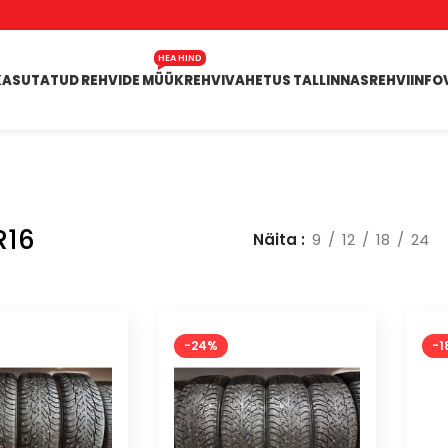
HEA HIND
KASUTATUD REHVIDE MÜÜK
REHVIVAHETUS TALLINNAS
REHVIINFO
R16
Näita
9
12
18
24
-24%
-1