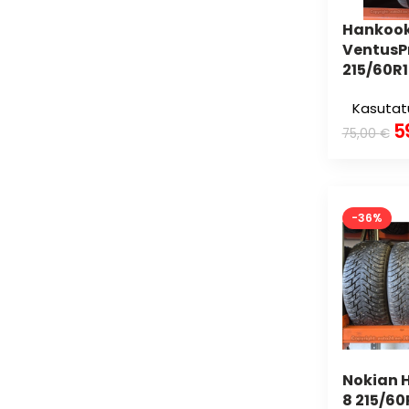
Hankoo
VentusP
215/60R
Kasutat
5
75,00
€
-36%
Nokian 
8 215/60