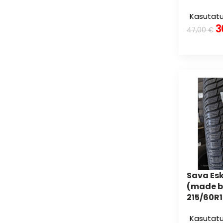
Kasutatu
3
47,00
€
Sava Esk
(made b
215/60R
Kasutatu