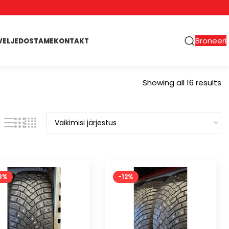
Broneeri
VELJED
OSTAME
KONTAKT
Showing all 16 results
8%
-12%