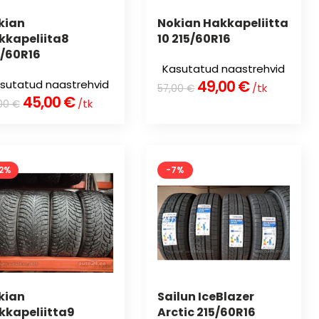
kian
Nokian Hakkapeliitta
kkapeliita8
10 215/60R16
5/60R16
Kasutatud naastrehvid
49,00
€
sutatud naastrehvid
/tk
57,00
€
45,00
€
/tk
00
€
2%
-7%
kian
Sailun IceBlazer
kkapeliitta9
Arctic 215/60R16