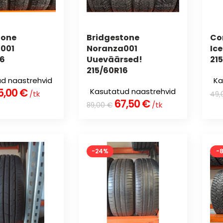
tone
Bridgestone
Co
001
Noranza001
Ic
16
Uueväärsed!
21
215/60R16
d naastrehvid
Ka
5,00
€
Kasutatud naastrehvid
/tk
49,
67,50
€
/tk
89,00
€
-24%
-