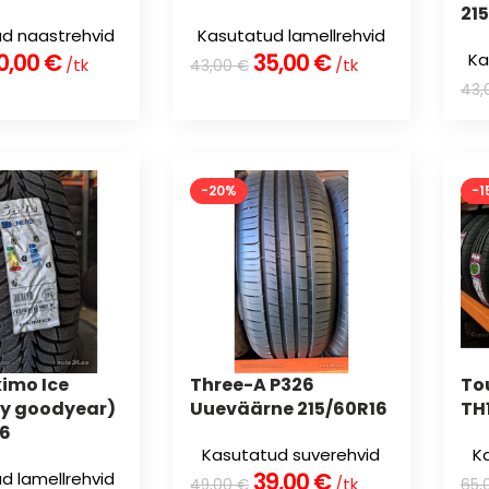
21
d naastrehvid
Kasutatud lamellrehvid
0,00
€
35,00
€
Ka
/tk
/tk
43,00
€
43,
-20%
-1
imo Ice
Three-A P326
To
y goodyear)
Uueväärne 215/60R16
TH
16
Kasutatud suverehvid
K
39,00
€
d lamellrehvid
/tk
49,00
€
65,