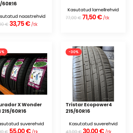
5/60R16
Kasutatud lamellrehvid
71,50
€
sutatud naastrehvid
/tk
77,00
€
33,75
€
/tk
00
€
5%
-30%
urador X Wonder
Tristar Ecopower4
1 215/60R16
215/60R16
asutatud suverehvid
Kasutatud suverehvid
55,00
€
30,00
€
/tk
/tk
00
€
43,00
€