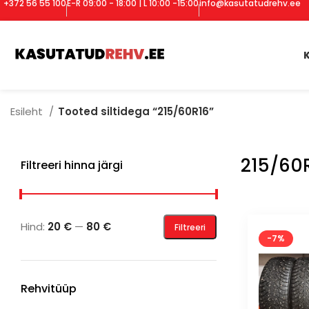
+372 56 55 100
E-R 09:00 - 18:00 | L 10:00 -15:00
info@kasutatudrehv.ee
Esileht
Tooted siltidega “215/60R16”
215/60
Filtreeri hinna järgi
Hind:
20 €
—
80 €
Filtreeri
-7%
Rehvitüüp