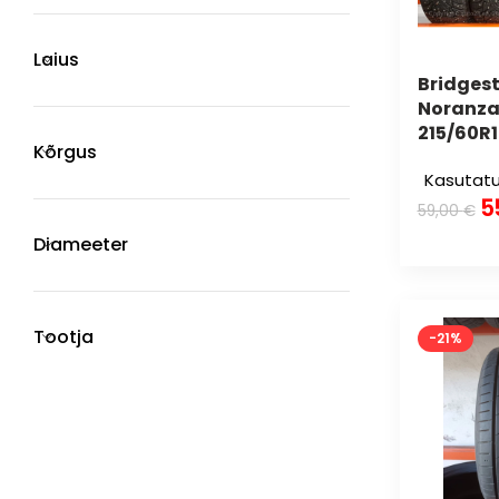
Laius
Bridges
Noranza
215/60R
Kõrgus
Kasutatu
5
59,00
€
Diameeter
Tootja
-21%