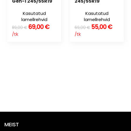
Gen-1 245/55R19
245/55R19
Kasutatud
Kasutatud
lamellrehvid
lamellrehvid
69,00
€
55,00
€
89,00
€
69,00
€
/tk
/tk
MEIST