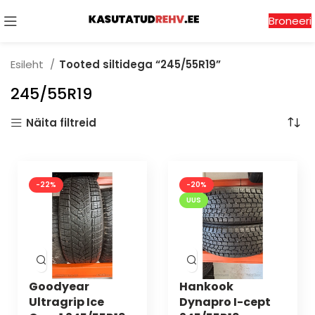
Broneeri
Esileht
Tooted siltidega “245/55R19”
245/55R19
Näita filtreid
-22%
-20%
UUS
Goodyear
Hankook
Ultragrip Ice
Dynapro I-cept