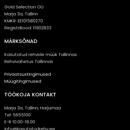
Gold Selection OÜ
Marja 3a, Tallinn
KMKR: EE101580270
Registrikood: 11902833
MÄRKSÕNAD
Kasutatud rehvide müük Tallinnas
Rehvivahetus Tallinnas
Privaatsustingimused
Müügitingimused
TÖÖKOJA KONTAKT
Marja 3a, Tallinn, Harjumaa
Tel: 5655100
E-R 10.00-18.00
info@kasutatudrehv.ee